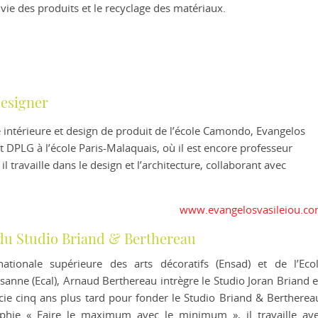
 vie des produits et le recyclage des matériaux.
designer
 intérieure et design de produit de l’école Camondo, Evangelos
t DPLG à l’école Paris-Malaquais, où il est encore professeur
il travaille dans le design et l’architecture, collaborant avec
www.evangelosvasileiou.c
du Studio Briand & Berthereau
ationale supérieure des arts décoratifs (Ensad) et de l’Eco
sanne (Ecal), Arnaud Berthereau intrègre le Studio Joran Briand 
ocie cinq ans plus tard pour fonder le Studio Briand & Bertherea
phie « Faire le maximum avec le minimum », il travaille av