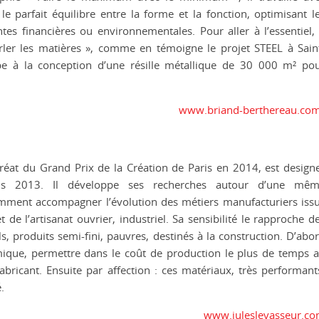
 le parfait équilibre entre la forme et la fonction, optimisant l
tes financières ou environnementales. Pour aller à l’essentiel,
 parler les matières », comme en témoigne le projet STEEL à Sain
cipe à la conception d’une résille métallique de 30 000 m² po
www.briand-berthereau.co
uréat du Grand Prix de la Création de Paris en 2014, est design
is 2013. Il développe ses recherches autour d’une mê
mment accompagner l’évolution des métiers manufacturiers iss
et de l’artisanat ouvrier, industriel. Sa sensibilité le rapproche d
s, produits semi-fini, pauvres, destinés à la construction. D’abo
ique, permettre dans le coût de production le plus de temps 
bricant. Ensuite par affection : ces matériaux, très performant
.
www.juleslevasseur.c